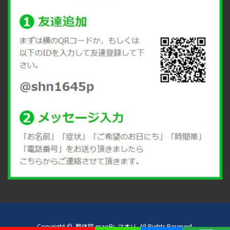
Copyright ©
整体院 maoRi–マオリ-
All Rights Reserved.