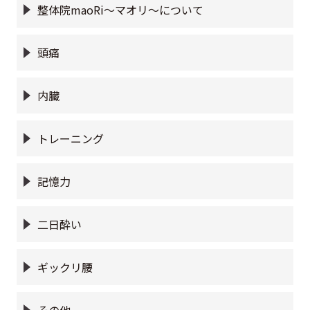
整体院maoRi〜マオリ〜について
頭痛
内臓
トレーニング
記憶力
二日酔い
ギックリ腰
その他