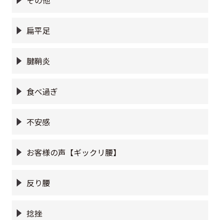
扁平足
腱鞘炎
食べ過ぎ
不安感
お客様の声【ギックリ腰】
反り腰
捻挫