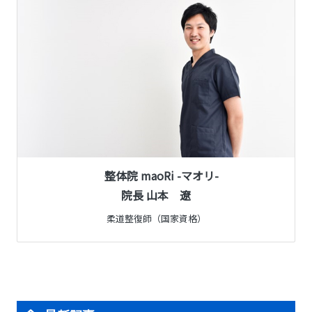
整体院 maoRi -マオリ-
院長 山本 遼
柔道整復師（国家資格）