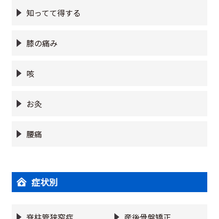
知ってて得する
膝の痛み
咳
お灸
腰痛
症状別
脊柱管狭窄症
産後骨盤矯正