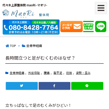
代々木上原整体院 maoRi -マオリ-
TOP
>
坐骨神経痛
長時間立つと足がむくむのはなぜ？
坐骨神経痛
,
外反母趾
,
腰痛
,
扁平足
,
捻挫
,
姿勢・歪み
立ちっぱなしで足のむくみがひどい！