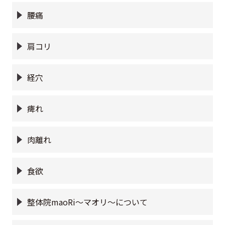
腰痛
肩コリ
経穴
痺れ
肉離れ
食欲
整体院maoRi〜マオリ〜について