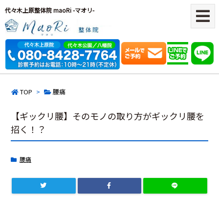
代々木上原整体院 maoRi -マオリ-
TOP
>
腰痛
【ギックリ腰】そのモノの取り方がギックリ腰を
招く！？
腰痛