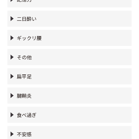
二日酔い
ギックリ腰
その他
扁平足
腱鞘炎
食べ過ぎ
不安感