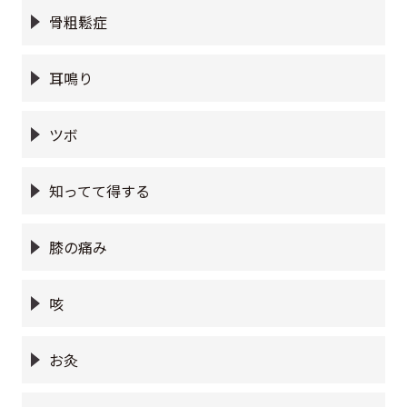
骨粗鬆症
耳鳴り
ツボ
知ってて得する
膝の痛み
咳
お灸