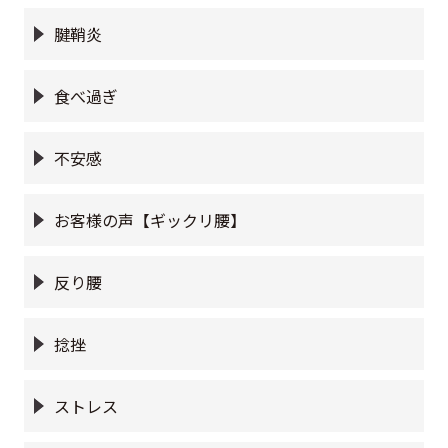
腱鞘炎
食べ過ぎ
不安感
お客様の声【ギックリ腰】
反り腰
捻挫
ストレス