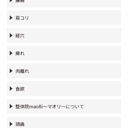
腰痛
肩コリ
経穴
痺れ
肉離れ
食欲
整体院maoRi〜マオリ〜について
頭痛