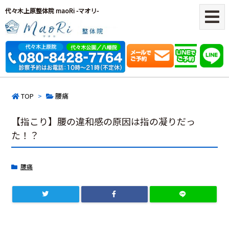
代々木上原整体院 maoRi -マオリ-
TOP
>
腰痛
【指こり】腰の違和感の原因は指の凝りだっ
た！？
腰痛