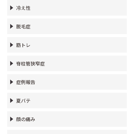
冷え性
脱毛症
筋トレ
脊柱管狭窄症
症例報告
夏バテ
顔の痛み