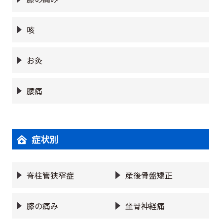
咳
お灸
腰痛
症状別
脊柱管狭窄症
産後骨盤矯正
膝の痛み
坐骨神経痛