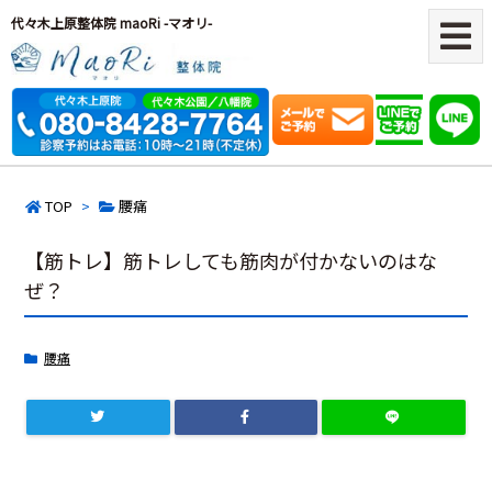
代々木上原整体院 maoRi -マオリ-
TOP
>
腰痛
【筋トレ】筋トレしても筋肉が付かないのはな
ぜ？
腰痛