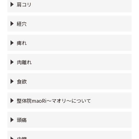
肩コリ
経穴
痺れ
肉離れ
食欲
整体院maoRi〜マオリ〜について
頭痛
内臓