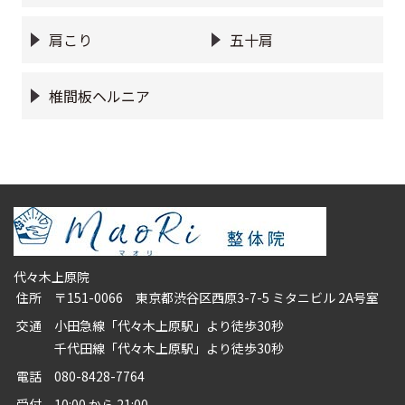
肩こり
五十肩
椎間板ヘルニア
代々木上原院
住所
〒151-0066 東京都渋谷区西原3-7-5 ミタニビル 2A号室
交通
小田急線「代々木上原駅」より徒歩30秒
千代田線「代々木上原駅」より徒歩30秒
電話
080-8428-7764
受付
10:00 から 21:00