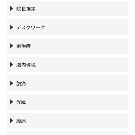
院長挨拶
デスクワーク
鍼治療
腸内環境
腹痛
浮腫
腰痛