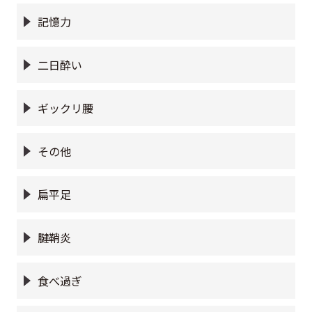
記憶力
二日酔い
ギックリ腰
その他
扁平足
腱鞘炎
食べ過ぎ