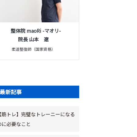
整体院 maoRi -マオリ-
院長 山本 遼
柔道整復師（国家資格）
最新記事
【筋トレ】完璧なトレーニーになる
のに必要なこと