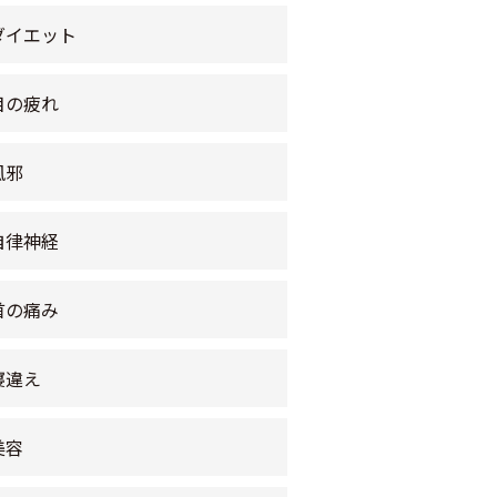
ダイエット
目の疲れ
風邪
自律神経
首の痛み
寝違え
美容