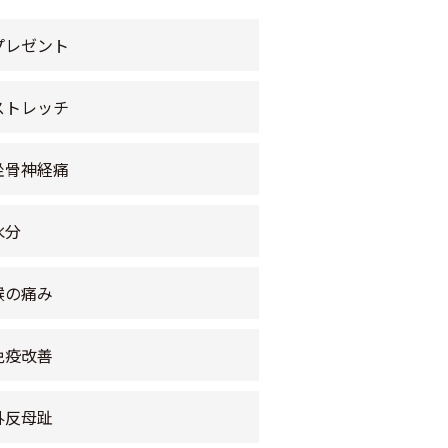
プレゼント
ストレッチ
坐骨神経痛
水分
喉の痛み
免疫改善
外反母趾