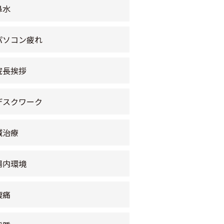
鼻水
パソコン疲れ
院長挨拶
デスクワーク
鍼治療
腸内環境
腹痛