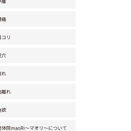
浮腫
腰痛
肩コリ
経穴
痺れ
肉離れ
食欲
整体院maoRi〜マオリ〜について