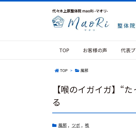
代々木上原整体院 maoRi -マオリ-
TOP
お客様の声
代表プ
TOP
>
風邪
【喉のイガイガ】“た
る
風邪
,
ツボ
,
咳