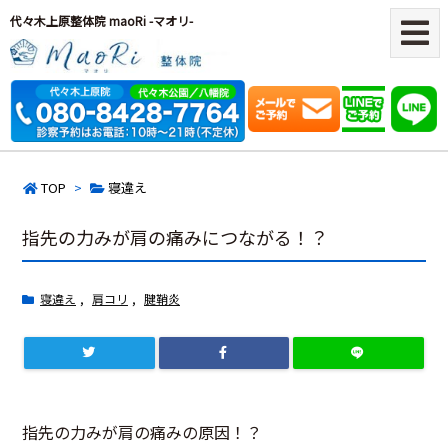
代々木上原整体院 maoRi -マオリ-
TOP
>
寝違え
指先の力みが肩の痛みにつながる！？
寝違え
,
肩コリ
,
腱鞘炎
指先の力みが肩の痛みの原因！？