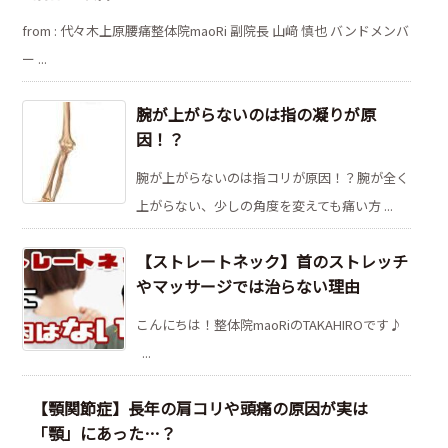
from : 代々木上原腰痛整体院maoRi 副院長 山﨑 慎也 バンドメンバ
ー ...
腕が上がらないのは指の凝りが原
因！？
腕が上がらないのは指コリが原因！？腕が全く
上がらない、少しの角度を変えても痛い方 ...
【ストレートネック】首のストレッチ
やマッサージでは治らない理由
こんにちは！整体院maoRiのTAKAHIROです♪
...
【顎関節症】長年の肩コリや頭痛の原因が実は
「顎」にあった…？