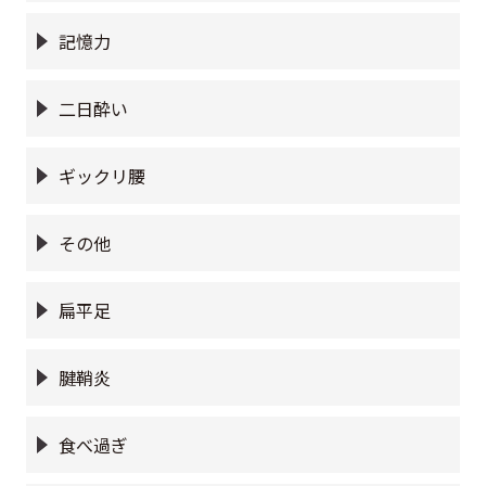
記憶力
二日酔い
ギックリ腰
その他
扁平足
腱鞘炎
食べ過ぎ