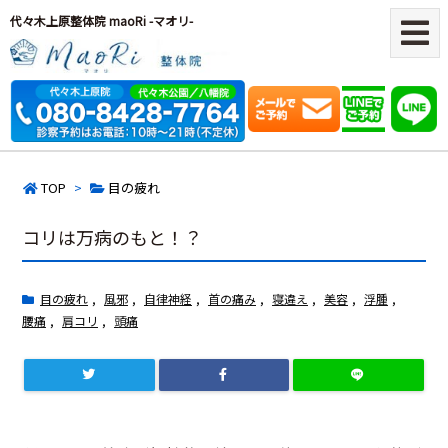
代々木上原整体院 maoRi -マオリ-
TOP
>
目の疲れ
コリは万病のもと！？
目の疲れ
,
風邪
,
自律神経
,
首の痛み
,
寝違え
,
美容
,
浮腫
,
腰痛
,
肩コリ
,
頭痛