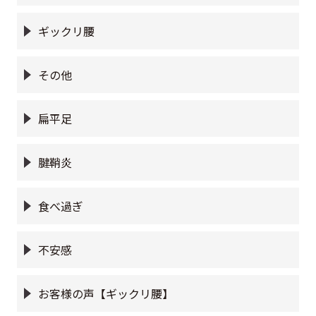
ギックリ腰
その他
扁平足
腱鞘炎
食べ過ぎ
不安感
お客様の声【ギックリ腰】