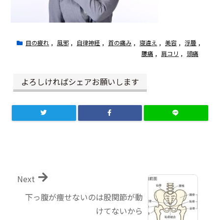
目の疲れ
,
風邪
,
自律神経
,
首の痛み
,
寝違え
,
美容
,
浮腫
,
腰痛
,
肩コリ
,
頭痛
よろしければシェアお願いします
Next
下っ腹が痩せないのは股関節が動
けてないから