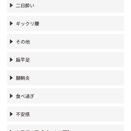
二日酔い
ギックリ腰
その他
扁平足
腱鞘炎
食べ過ぎ
不安感