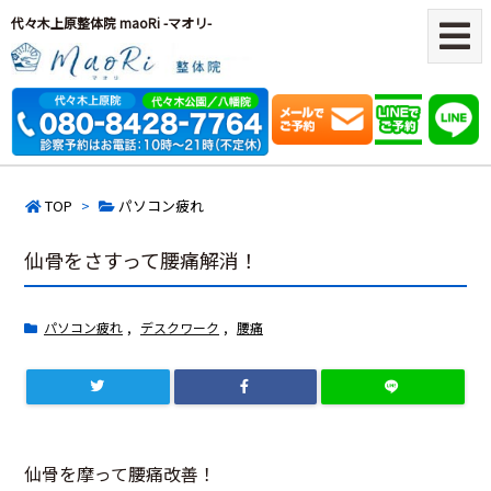
代々木上原整体院 maoRi -マオリ-
TOP
>
パソコン疲れ
仙骨をさすって腰痛解消！
パソコン疲れ
,
デスクワーク
,
腰痛
仙骨を摩って腰痛改善！