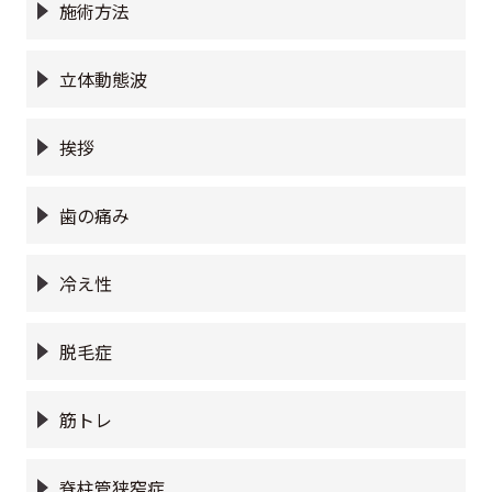
施術方法
立体動態波
挨拶
歯の痛み
冷え性
脱毛症
筋トレ
脊柱管狭窄症