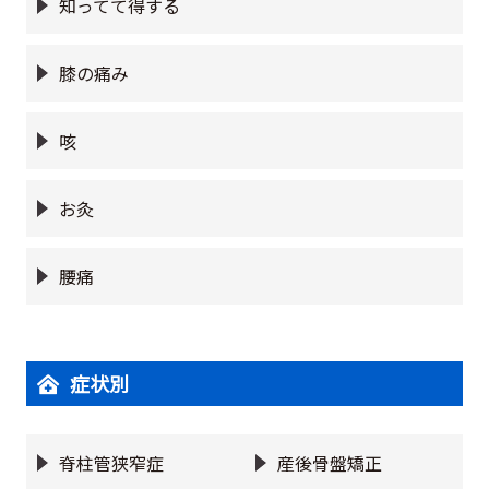
知ってて得する
膝の痛み
咳
お灸
腰痛
症状別
脊柱管狭窄症
産後骨盤矯正