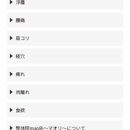
浮腫
腰痛
肩コリ
経穴
痺れ
肉離れ
食欲
整体院maoRi〜マオリ〜について