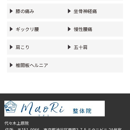
膝の痛み
坐骨神経痛
ギックリ腰
慢性腰痛
肩こり
五十肩
椎間板ヘルニア
代々木上原院
住所
〒151-0066 東京都渋谷区西原3-7-5 ミタニビル 2A号室