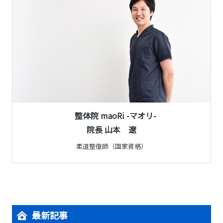
整体院 maoRi -マオリ-
院長 山本 遼
柔道整復師（国家資格）
最新記事