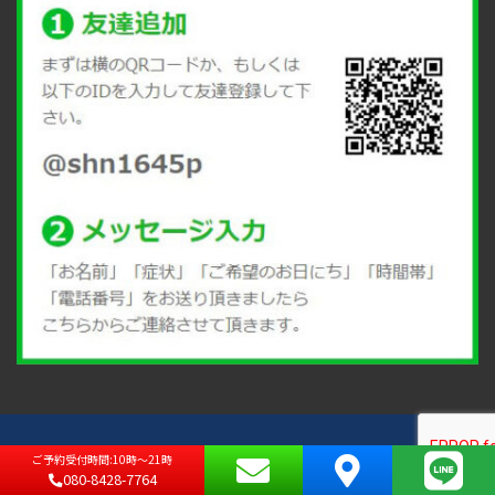
ご予約受付時間:10時～21時
Copyright ©
整体院 maoRi–マオリ-
All Rights Reserved.
080-8428-7764