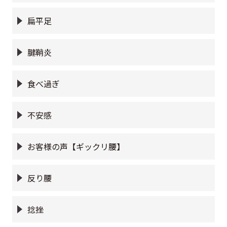
扁平足
腱鞘炎
食べ過ぎ
不安感
お客様の声【ギックリ腰】
反り腰
捻挫