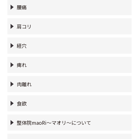
腰痛
肩コリ
経穴
痺れ
肉離れ
食欲
整体院maoRi〜マオリ〜について