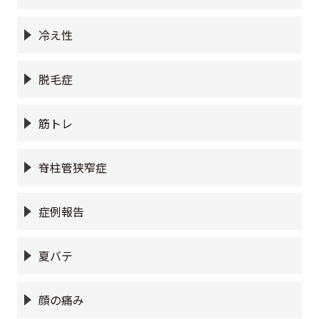
冷え性
脱毛症
筋トレ
脊柱管狭窄症
症例報告
夏バテ
顔の痛み