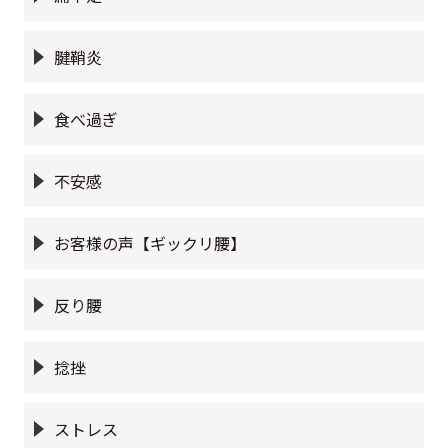
腱鞘炎
食べ過ぎ
不安感
お客様の声【ギックリ腰】
反り腰
捻挫
ストレス