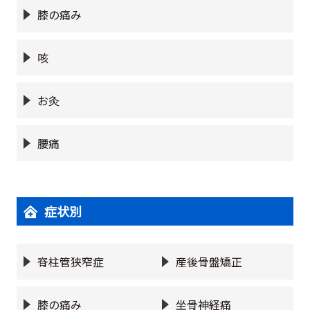
膝の痛み
咳
お灸
腰痛
症状別
脊柱管狭窄症
産後骨盤矯正
膝の痛み
坐骨神経痛