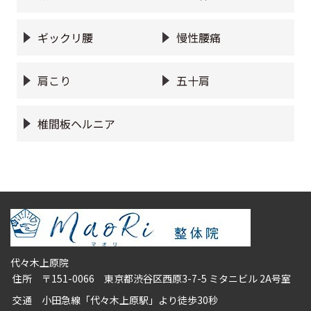
ギックリ腰
慢性腰痛
肩こり
五十肩
椎間板ヘルニア
代々木上原院
住所
〒151-0066 東京都渋谷区西原3-7-5 ミタニビル 2A号室
交通
小田急線「代々木上原駅」より徒歩30秒