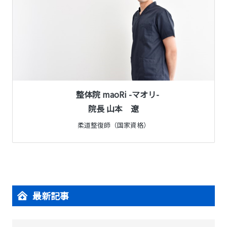
整体院 maoRi -マオリ-
院長 山本 遼
柔道整復師（国家資格）
最新記事