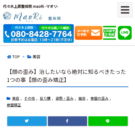
代々木上原整体院 maoRi -マオリ-
TOP
>
美容
【顔の歪み】治したいなら絶対に知るべきたった
1つの事【顔の歪み矯正】
美容
,
その他
,
反り腰
,
姿勢・歪み
,
猫背
,
骨盤の歪み
,
骨盤矯正