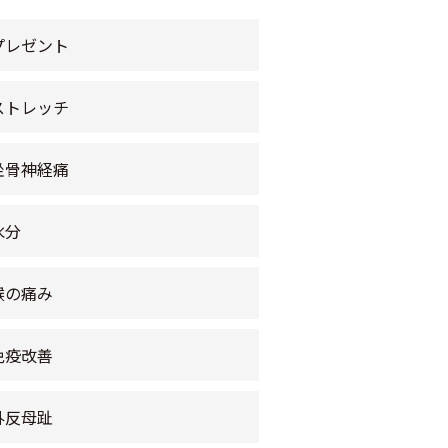
プレゼント
ストレッチ
坐骨神経痛
水分
喉の痛み
免疫改善
外反母趾