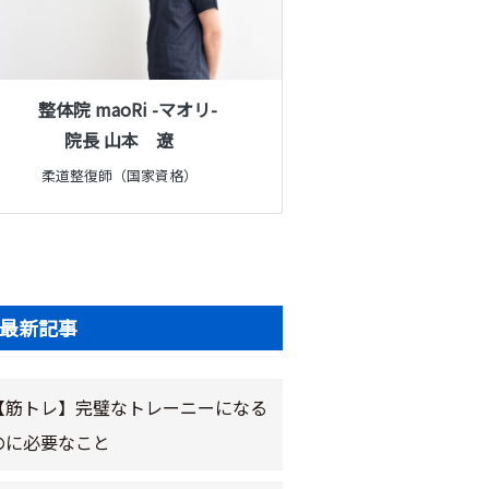
整体院 maoRi -マオリ-
院長 山本 遼
柔道整復師（国家資格）
最新記事
【筋トレ】完璧なトレーニーになる
のに必要なこと