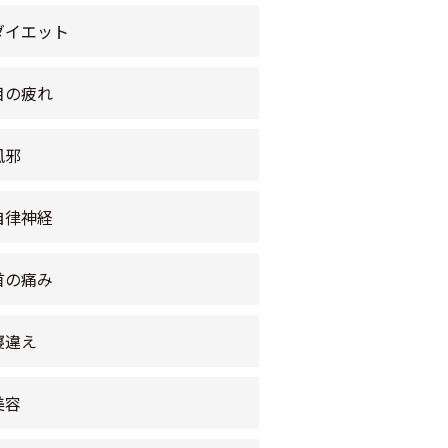
ダイエット
目の疲れ
風邪
自律神経
首の痛み
寝違え
美容