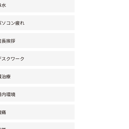
鼻水
パソコン疲れ
院長挨拶
デスクワーク
鍼治療
腸内環境
腹痛