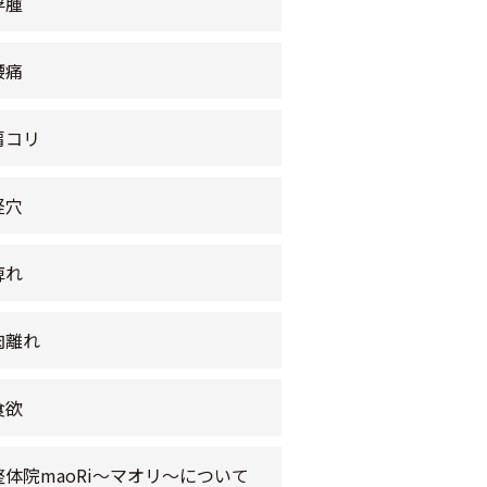
浮腫
腰痛
肩コリ
経穴
痺れ
肉離れ
食欲
整体院maoRi〜マオリ〜について