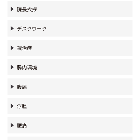
院長挨拶
デスクワーク
鍼治療
腸内環境
腹痛
浮腫
腰痛