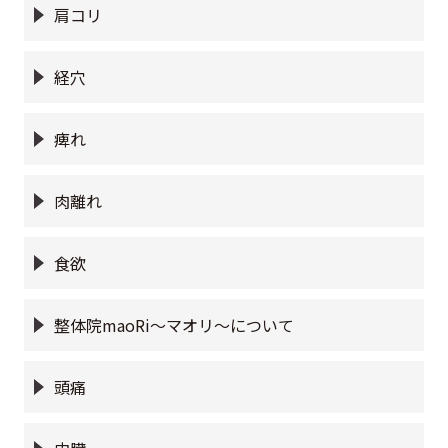
肩コリ
経穴
痺れ
肉離れ
食欲
整体院maoRi〜マオリ〜について
頭痛