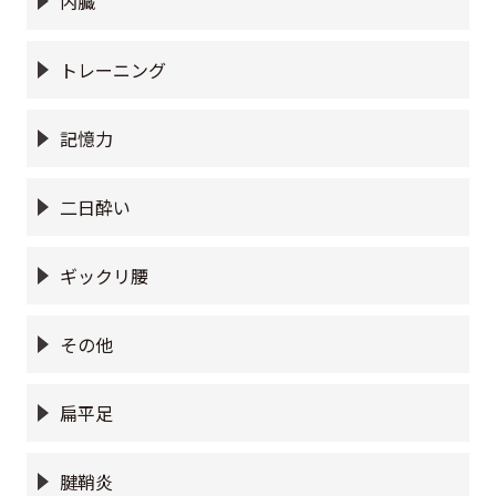
内臓
トレーニング
記憶力
二日酔い
ギックリ腰
その他
扁平足
腱鞘炎