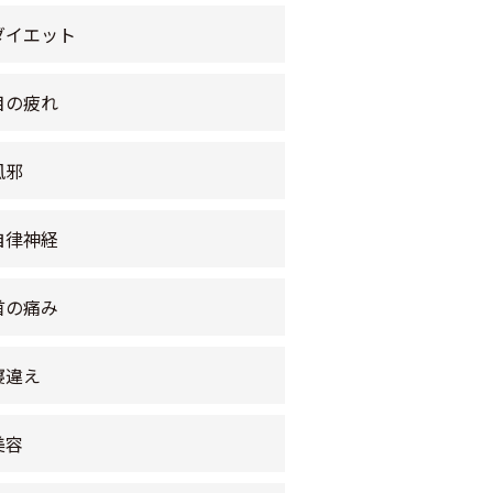
ダイエット
目の疲れ
風邪
自律神経
首の痛み
寝違え
美容