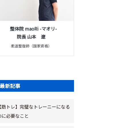
整体院 maoRi -マオリ-
院長 山本 遼
柔道整復師（国家資格）
最新記事
【筋トレ】完璧なトレーニーになる
のに必要なこと