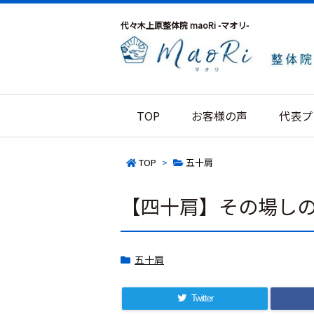
代々木上原整体院 maoRi -マオリ-
TOP
お客様の声
代表プ
TOP
>
五十肩
【四十肩】その場し
五十肩
Twitter