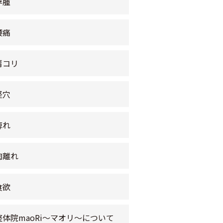
浮腫
腰痛
肩コリ
経穴
痺れ
肉離れ
食欲
整体院maoRi〜マオリ〜について