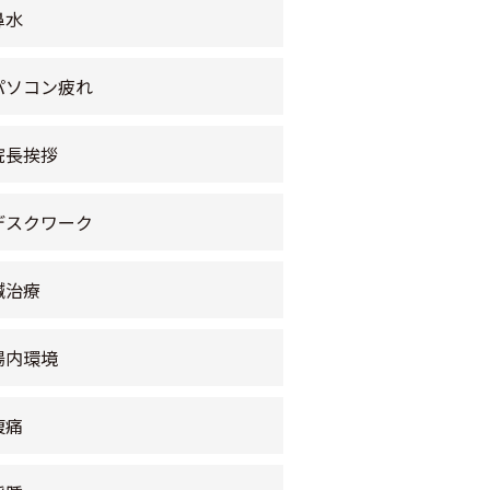
鼻水
パソコン疲れ
院長挨拶
デスクワーク
鍼治療
腸内環境
腹痛