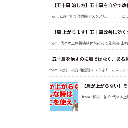
【五十肩 治し方】五十肩を自分で改
from : 山﨑 慎也 治療院デスクより。。。 こ ..
【肩 上がります】五十肩改善に効く
from : 代々木上原腰痛整体院maoRi 副院長 山﨑
五十肩を治すのに肩ではなく、ある
from : 松村 祐介 治療院デスクより こんにちは 
【肩が上がらない】そ
from : 松村 祐介 代々木