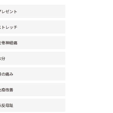
プレゼント
ストレッチ
坐骨神経痛
水分
喉の痛み
免疫改善
外反母趾