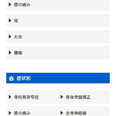
膝の痛み
咳
お灸
腰痛
症状別
脊柱管狭窄症
産後骨盤矯正
膝の痛み
坐骨神経痛