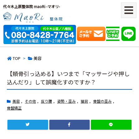
代々木上原整体院 maoRi -マオリ-
TOP
>
美容
【頬骨引っ込める】いつまで「マッサージや押し
込んだり」して誤魔化すのですか？
美容
,
その他
,
反り腰
,
姿勢・歪み
,
猫背
,
骨盤の歪み
,
骨盤矯正