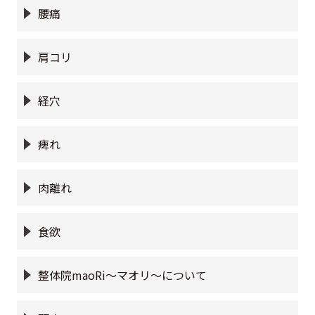
腰痛
肩コリ
経穴
痺れ
肉離れ
食欲
整体院maoRi〜マオリ〜について