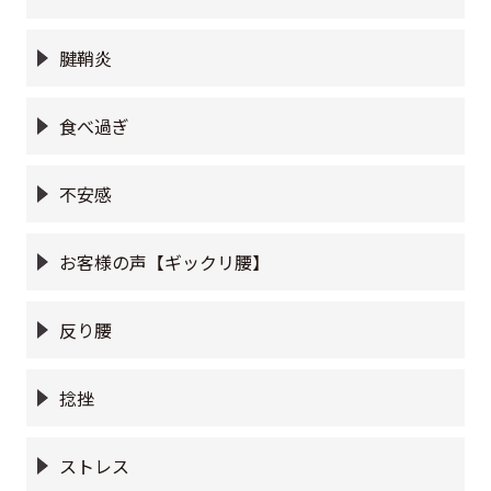
腱鞘炎
食べ過ぎ
不安感
お客様の声【ギックリ腰】
反り腰
捻挫
ストレス