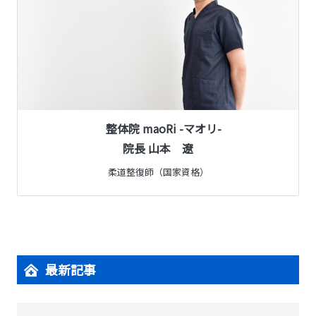
整体院 maoRi -マオリ-
院長 山本 遼
柔道整復師（国家資格）
最新記事