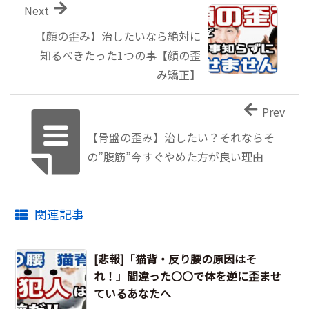
Next
【顔の歪み】治したいなら絶対に
知るべきたった1つの事【顔の歪
み矯正】
Prev
【骨盤の歪み】治したい？それならそ
の”腹筋”今すぐやめた方が良い理由
関連記事
[悲報]「猫背・反り腰の原因はそ
れ！」間違った〇〇で体を逆に歪ませ
ているあなたへ