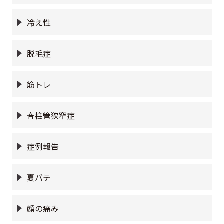
冷え性
脱毛症
筋トレ
脊柱管狭窄症
症例報告
夏バテ
顔の痛み