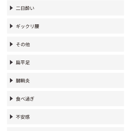
二日酔い
ギックリ腰
その他
扁平足
腱鞘炎
食べ過ぎ
不安感