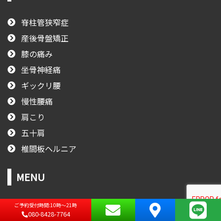
脊柱管狭窄症
産後骨盤矯正
膝の痛み
坐骨神経痛
ギックリ腰
慢性腰痛
肩こり
五十肩
椎間板ヘルニア
MENU
お問い合わせ
個人情報保護方針
ご予約受付時間:10時～21時
080-8428-7764