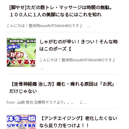
[脚やせ]ただの筋トレ・マッサージは時間の無駄。
１００人に１人の美脚になるにはこれを知れ
こんにちは！整体院maoRiのTAKAHIROです♪ ...
しゃがむのが辛い！きつい！そんな時
はこのポーズ【
こんにちは！整体院maoRiのTAKAHIROです♪
...
【坐骨神経痛 治し方】痛む・痺れる原因は「お尻」
だけじゃない
from : 山﨑 慎也 治療院デスクより。。。 こ ...
【アンチエイジング】老化したくない
なら反り力をつけよ！！