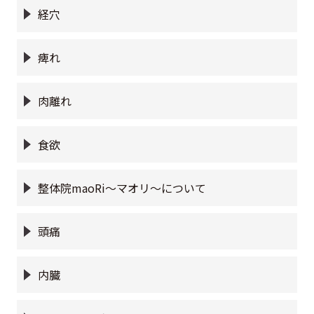
経穴
痺れ
肉離れ
食欲
整体院maoRi〜マオリ〜について
頭痛
内臓