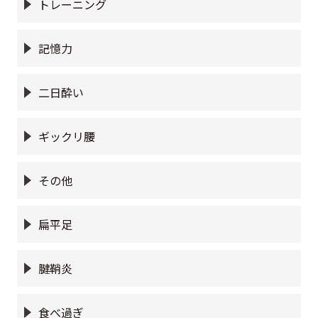
トレーニング
記憶力
二日酔い
ギックリ腰
その他
扁平足
腱鞘炎
食べ過ぎ