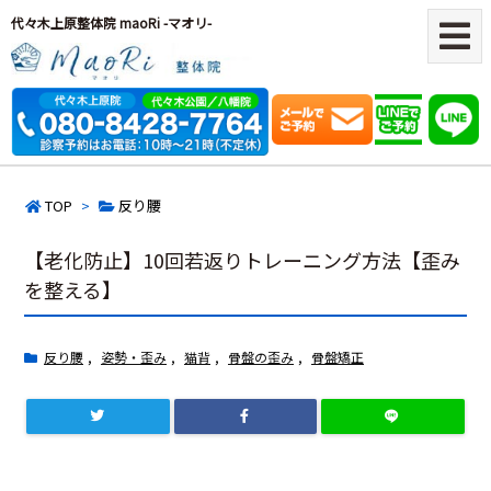
代々木上原整体院 maoRi -マオリ-
TOP
>
反り腰
【老化防止】10回若返りトレーニング方法【歪み
を整える】
反り腰
,
姿勢・歪み
,
猫背
,
骨盤の歪み
,
骨盤矯正